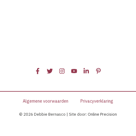
Een
voorbeeldcase
uit
de
praktijk.
Algemene voorwaarden
Privacyverklaring
© 2026 Debbie Bernasco | Site door:
Online Precision