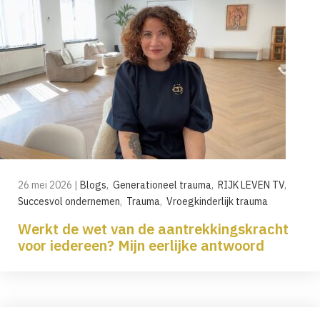
26 mei 2026
|
Blogs
,
Generationeel trauma
,
RIJK LEVEN TV
,
Succesvol ondernemen
,
Trauma
,
Vroegkinderlijk trauma
Werkt de wet van de aantrekkingskracht
voor iedereen? Mijn eerlijke antwoord