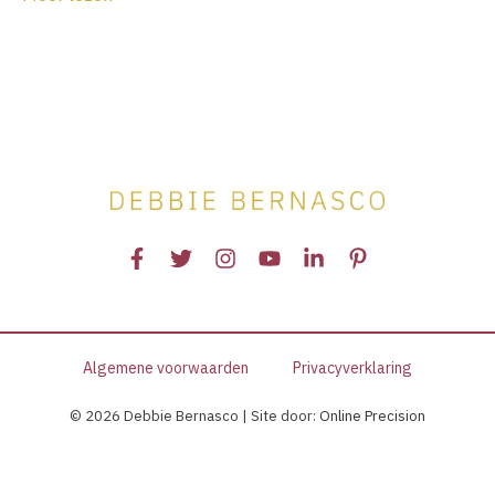
EP:71
Train
je
hersens
om
meer
geld
te
verdienen.
Algemene voorwaarden
Privacyverklaring
© 2026 Debbie Bernasco | Site door:
Online Precision