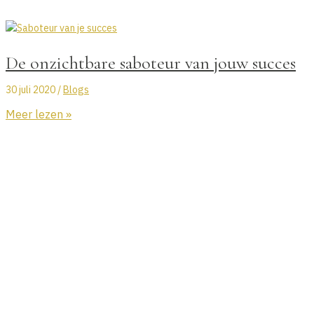
Ga
naar
de
De onzichtbare saboteur van jouw succes
inhoud
30 juli 2020
/
Blogs
De
Meer lezen »
onzichtbare
saboteur
van
jouw
succes