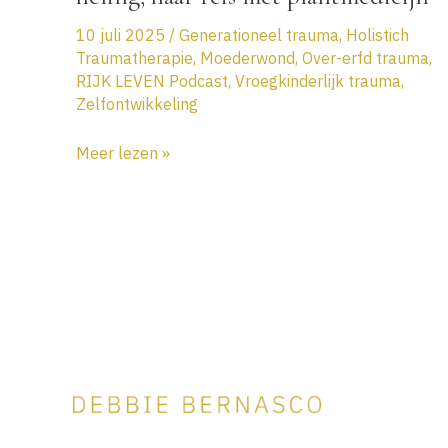
10 juli 2025
/
Generationeel trauma
,
Holistich
Traumatherapie
,
Moederwond
,
Over-erfd trauma
,
RIJK LEVEN Podcast
,
Vroegkinderlijk trauma
,
Zelfontwikkeling
Podcast
Meer lezen »
EP
131
Tanja’s
verhaal:
Dubbele
moederwond
en
diepe
heling,
haar
reis