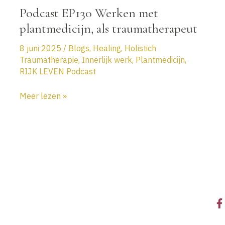
Podcast EP130 Werken met
plantmedicijn, als traumatherapeut
8 juni 2025
/
Blogs
,
Healing
,
Holistich
Traumatherapie
,
Innerlijk werk
,
Plantmedicijn
,
RIJK LEVEN Podcast
Podcast
Meer lezen »
EP130
Werken
met
plantmedicijn,
als
traumatherapeut