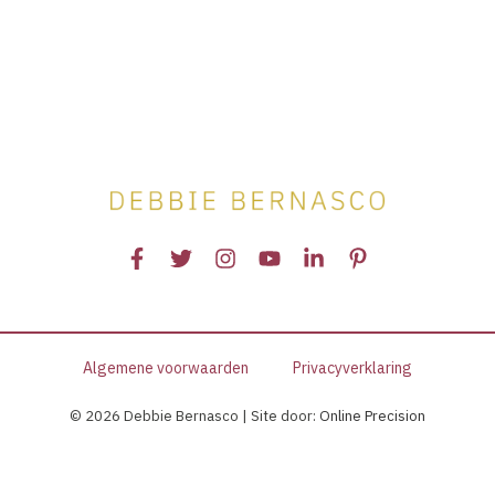
ons
trauma
releasen?
Algemene voorwaarden
Privacyverklaring
© 2026 Debbie Bernasco | Site door:
Online Precision