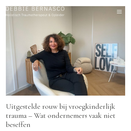
Ga
naar
de
inhoud
Uitgestelde rouw bij vroegkinderlijk
trauma – Wat ondernemers vaak niet
beseffen