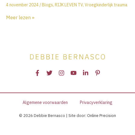
4 november 2024
/
Blogs
,
RIJK LEVEN TV
,
Vroegkinderlijk trauma
Uitgestelde
Meer lezen »
rouw
bij
vroegkinderlijk
trauma
–
Wat
ondernemers
vaak
niet
beseffen
Algemene voorwaarden
Privacyverklaring
© 2026 Debbie Bernasco | Site door:
Online Precision