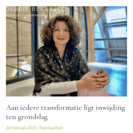
Ga
naar
de
inhoud
Aan iedere transformatie ligt inwijding
ten grondslag
24 februari 2021
/
Spiritualiteit