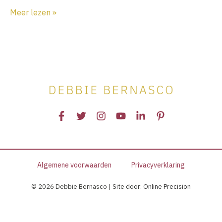
Aan
Meer lezen »
iedere
transformatie
ligt
inwijding
ten
grondslag
Algemene voorwaarden
Privacyverklaring
© 2026 Debbie Bernasco | Site door:
Online Precision