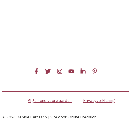
doorgegeven
aan
de
volgende
generatie?
Algemene voorwaarden
Privacyverklaring
© 2026 Debbie Bernasco | Site door:
Online Precision