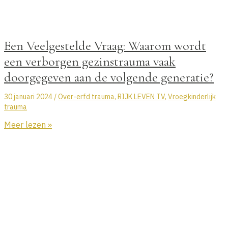
Ga
naar
de
Een Veelgestelde Vraag: Waarom wordt
inhoud
een verborgen gezinstrauma vaak
doorgegeven aan de volgende generatie?
30 januari 2024
/
Over-erfd trauma
,
RIJK LEVEN TV
,
Vroegkinderlijk
trauma
Een
Meer lezen »
Veelgestelde
Vraag:
Waarom
wordt
een
verborgen
gezinstrauma
vaak