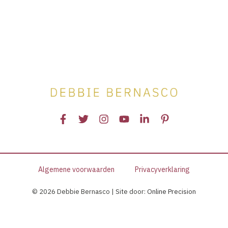
EP:
92
Hoe
doorloop
je
nu
een
transformatie?
Algemene voorwaarden
Privacyverklaring
© 2026 Debbie Bernasco | Site door:
Online Precision