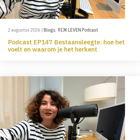
2 augustus 2026
|
Blogs
,
RIJK LEVEN Podcast
Podcast EP147 Bestaansleegte: hoe het
voelt en waarom je het herkent