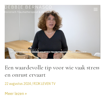
Ga
naar
de
inhoud
Een waardevolle tip voor wie vaak stress
en onrust ervaart
22 augustus 2024
/
RIJK LEVEN TV
Een
Meer lezen »
waardevolle
tip