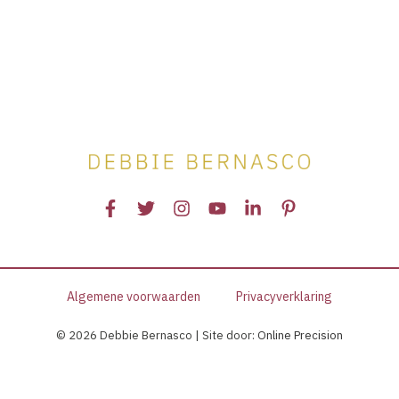
voor
wie
vaak
stress
en
onrust
ervaart
Algemene voorwaarden
Privacyverklaring
© 2026 Debbie Bernasco | Site door:
Online Precision