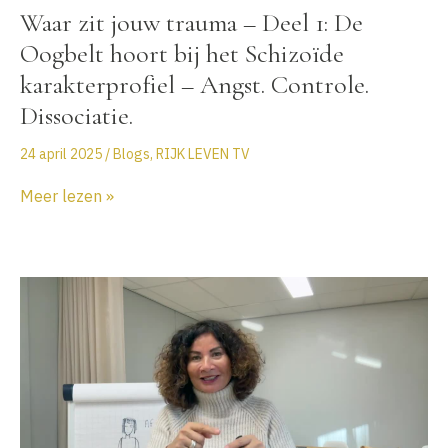
Waar zit jouw trauma – Deel 1: De
Oogbelt hoort bij het Schizoïde
karakterprofiel – Angst. Controle.
Dissociatie.
24 april 2025
/
Blogs
,
RIJK LEVEN TV
Waar
Meer lezen »
zit
jouw
trauma
–
Deel
1:
De
Oogbelt
hoort
bij