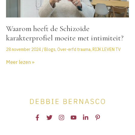
het
Schizoïde
karakterprofiel
–
Waarom heeft de Schizoïde
Angst.
Controle.
karakterprofiel moeite met intimiteit?
Dissociatie.
28 november 2024
/
Blogs
,
Over-erfd trauma
,
RIJK LEVEN TV
Waarom
Meer lezen »
heeft
de
Schizoïde
karakterprofiel
moeite
met
intimiteit?