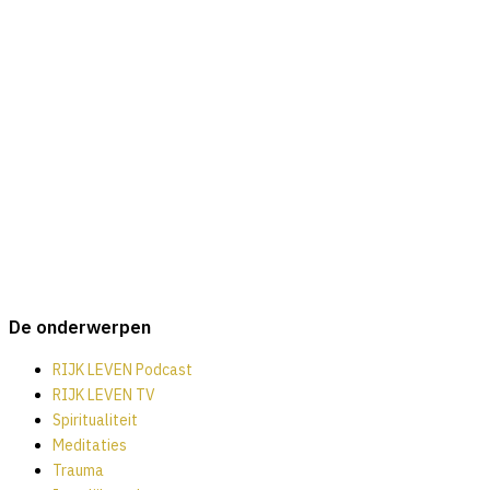
2 augustus 2026
|
Blogs
,
RIJK LEVEN Podcast
Podcast EP147 Bestaansleegte: hoe het voelt en
waarom je het herkent
9 juli 2026
|
Blogs
,
RIJK LEVEN Podcast
Podcast EP146 Bestaansleegte: Leeg van Binnen
Ondanks Uiterlijk Succes
26 juni 2026
|
Blogs
,
RIJK LEVEN Podcast
Podcast EP 145 Mijn Voor een RIJK LEVEN traject gaat
veranderen
De onderwerpen
RIJK LEVEN Podcast
RIJK LEVEN TV
Spiritualiteit
Meditaties
Trauma