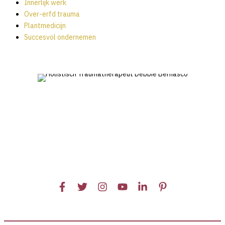
Innerlijk werk
Over-erfd trauma
Plantmedicijn
Succesvol ondernemen
TERUG NAAR HET BLOG
GRATIS STRATEGIEGESPREK
met Debbie Bernasco
GESPREK AANVRAGEN