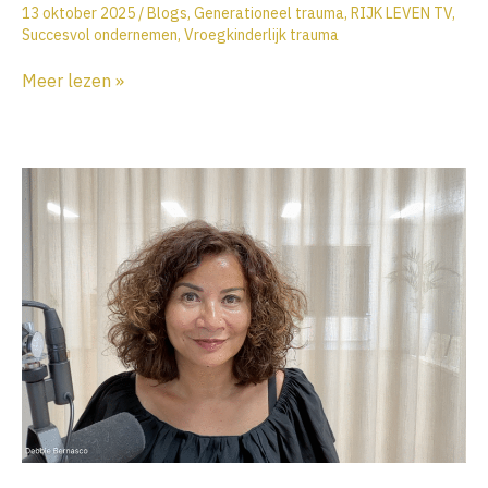
13 oktober 2025
/
Blogs
,
Generationeel trauma
,
RIJK LEVEN TV
,
Succesvol ondernemen
,
Vroegkinderlijk trauma
Case:
Meer lezen »
Hoe
generationeel
trauma
je
leven
kan
beïnvloeden