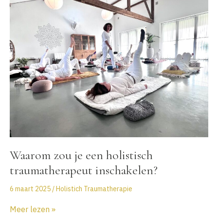
En
hoe
doorbreek
je
deze?
Waarom zou je een holistisch
traumatherapeut inschakelen?
6 maart 2025
/
Holistich Traumatherapie
Waarom
Meer lezen »