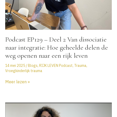
je
ze
oplost.
Podcast EP129 – Deel 2 Van dissociatie
naar integratie: Hoe geheelde delen de
weg openen naar een rijk leven
14 mei 2025
/
Blogs
,
RIJK LEVEN Podcast
,
Trauma
,
Vroegkinderlijk trauma
Podcast
Meer lezen »
EP129
–
Deel
2
Van