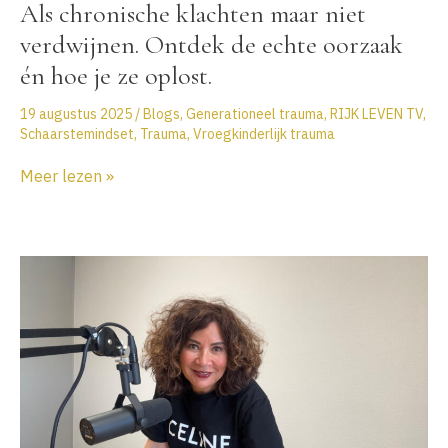
Als chronische klachten maar niet
verdwijnen. Ontdek de echte oorzaak
én hoe je ze oplost.
19 augustus 2025
/
Blogs
,
Generationeel trauma
,
RIJK LEVEN TV
,
Schaarstemindset
,
Trauma
,
Vroegkinderlijk trauma
Als
Meer lezen »
chronische
klachten
maar
niet
verdwijnen.
Ontdek
de
echte
oorzaak
én
hoe