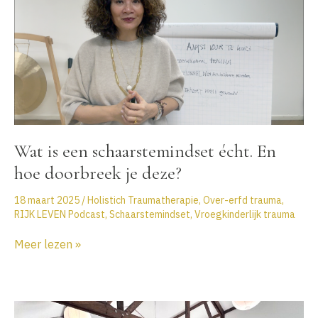
dissociatie
naar
integratie:
Hoe
geheelde
delen
de
weg
openen
Wat is een schaarstemindset écht. En
naar
een
hoe doorbreek je deze?
rijk
leven
18 maart 2025
/
Holistich Traumatherapie
,
Over-erfd trauma
,
RIJK LEVEN Podcast
,
Schaarstemindset
,
Vroegkinderlijk trauma
Wat
Meer lezen »
is
een
schaarstemindset
écht.