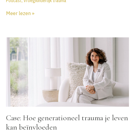
Podcast
,
Vroegkinderlijk trauma
Podcast
Meer lezen »
EP
136
Parentificatie.
Wanneer
het
kind
in
jou
aan
het
roer
staat
van
jouw
Case: Hoe generationeel trauma je leven
bedrijf
kan beïnvloeden