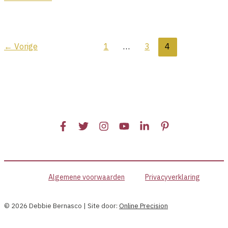
als
werk
je
ik
je
met
trauma’s
plantmedicijn
←
Vorige
1
…
3
4
wilt
tijdens
helen
het
Rijk
Leven
traject?
Algemene voorwaarden
Privacyverklaring
© 2026 Debbie Bernasco | Site door:
Online Precision