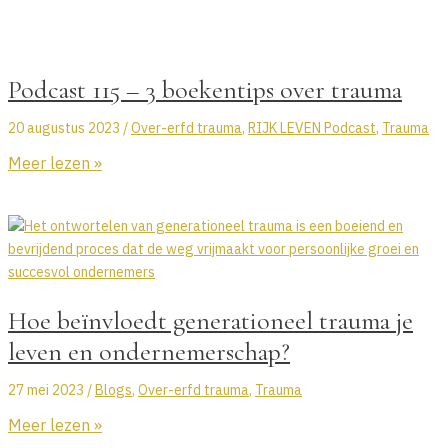
Ga
naar
de
Podcast 115 – 3 boekentips over trauma
inhoud
20 augustus 2023
/
Over-erfd trauma
,
RIJK LEVEN Podcast
,
Trauma
Podcast
Meer lezen »
115
–
3
boekentips
over
trauma
Hoe beïnvloedt generationeel trauma je
leven en ondernemerschap?
27 mei 2023
/
Blogs
,
Over-erfd trauma
,
Trauma
Hoe
Meer lezen »
beïnvloedt