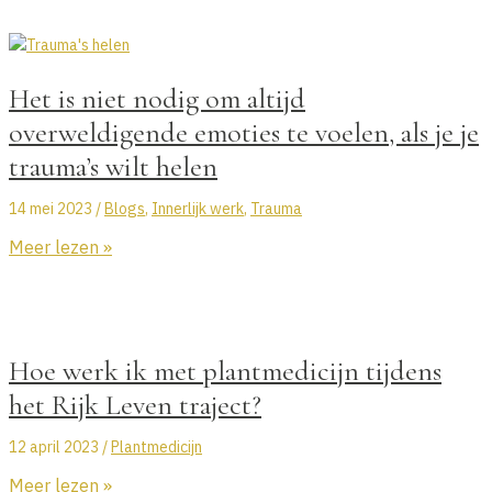
generationeel
trauma
je
Het is niet nodig om altijd
leven
en
overweldigende emoties te voelen, als je je
ondernemerschap?
trauma’s wilt helen
14 mei 2023
/
Blogs
,
Innerlijk werk
,
Trauma
Het
Meer lezen »
is
niet
nodig
om
Hoe werk ik met plantmedicijn tijdens
altijd
overweldigende
het Rijk Leven traject?
emoties
12 april 2023
/
Plantmedicijn
te
voelen,
Hoe
Meer lezen »