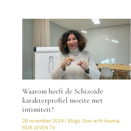
Ga
naar
GR
de
inhoud
Waarom heeft de Schizoïde
karakterprofiel moeite met
intimiteit?
28 november 2024
/
Blogs
,
Over-erfd trauma
,
RIJK LEVEN TV