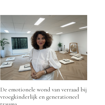
INSCHRIJVEN
ER DEBBIE
BLOG
CONTACT
De emotionele wond van verraad bij
vroegkinderlijk en generationeel
trauma