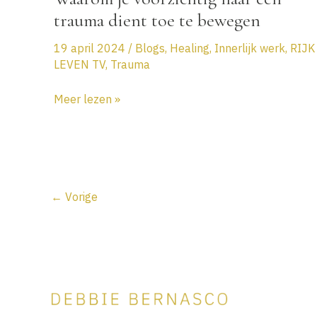
trauma dient toe te bewegen
19 april 2024
/
Blogs
,
Healing
,
Innerlijk werk
,
RIJK
LEVEN TV
,
Trauma
Waarom
Meer lezen »
je
voorzichtig
naar
een
trauma
←
Vorige
dient
toe
te
bewegen