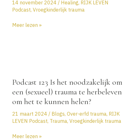
14 november 2024
/
Healing
,
RIJK LEVEN
Podcast
,
Vroegkinderlijk trauma
Podcast
Meer lezen »
EP126
Hoe
heel
je
uitgestelde
rouw
Podcast 123 Is het noodzakelijk om
bij
vroegkinderlijk
een (sexueel) trauma te herbeleven
trauma?
om het te kunnen helen?
21 maart 2024
/
Blogs
,
Over-erfd trauma
,
RIJK
LEVEN Podcast
,
Trauma
,
Vroegkinderlijk trauma
Podcast
Meer lezen »