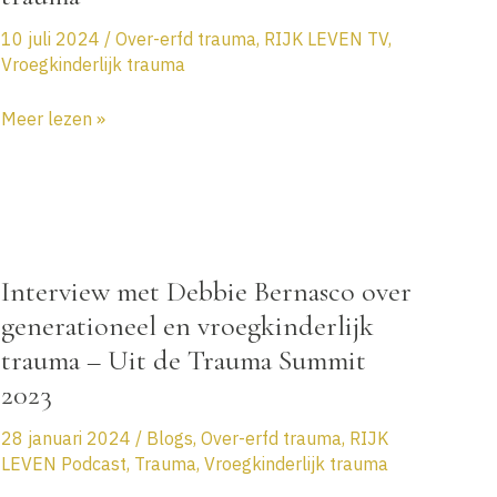
10 juli 2024
/
Over-erfd trauma
,
RIJK LEVEN TV
,
Vroegkinderlijk trauma
De
Meer lezen »
emotionele
wond
van
verraad
bij
Interview met Debbie Bernasco over
vroegkinderlijk
generationeel en vroegkinderlijk
en
generationeel
trauma – Uit de Trauma Summit
trauma
2023
28 januari 2024
/
Blogs
,
Over-erfd trauma
,
RIJK
LEVEN Podcast
,
Trauma
,
Vroegkinderlijk trauma