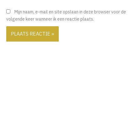
Mijn naam, e-mail en site opslaan in deze browser voor de
volgende keer wanneer ik een reactie plaats.
Ook interessant
2 augustus 2026
|
Blogs
,
RIJK LEVEN Podcast