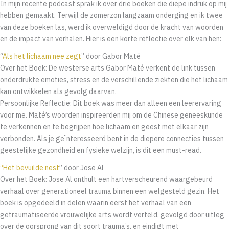
In mijn recente podcast sprak ik over drie boeken die diepe indruk op mij
hebben gemaakt. Terwijl de zomerzon langzaam onderging en ik twee
van deze boeken las, werd ik overweldigd door de kracht van woorden
en de impact van verhalen. Hier is een korte reflectie over elk van hen:
“
Als het lichaam nee zegt
” door Gabor Maté
Over het Boek: De westerse arts Gabor Maté verkent de link tussen
onderdrukte emoties, stress en de verschillende ziekten die het lichaam
kan ontwikkelen als gevolg daarvan.
Persoonlijke Reflectie: Dit boek was meer dan alleen een leerervaring
voor me. Maté’s woorden inspireerden mij om de Chinese geneeskunde
te verkennen en te begrijpen hoe lichaam en geest met elkaar zijn
verbonden. Als je geïnteresseerd bent in de diepere connecties tussen
geestelijke gezondheid en fysieke welzijn, is dit een must-read.
“Het bevuilde nest
” door Jose Al
Over het Boek: Jose Al onthult een hartverscheurend waargebeurd
verhaal over generationeel trauma binnen een welgesteld gezin. Het
boek is opgedeeld in delen waarin eerst het verhaal van een
getraumatiseerde vrouwelijke arts wordt verteld, gevolgd door uitleg
over de oorsprong van dit soort trauma’s, en eindigt met