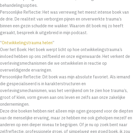
behandelingsopties.
Persoonlijke Reflectie: Het was verreweg het meest intense boek van
de drie. De realiteit van verborgen pijnen en onverwerkte trauma’s
binnen een gezin schudde me wakker. Waarom dit boek mij zo heeft
geraakt, bespreek ik uitgebreid in mijn podcast.
“
Ontwikkelingstrauma helen
”
Over het Boek: Het boek werpt licht op hoe ontwikkelingstrauma’s
invloed hebben op ons zelfbeeld en onze eigenwaarde. Het verkent de
overlevingsmechanismen die we ontwikkelen in reactie op
overweldigende ervaringen.
Persoonlijke Reflectie: Dit boek was mijn absolute favoriet. Als iemand
die gespecialiseerd is in karakterstructuren en
overlevingsmechanismen, was het verrijkend om te zien hoe trauma’s,
groot of klein, vorm geven aan ons leven en zelfs aan onze zakelijke
ondernemingen.
Deze drie boeken hebben niet alleen mijn ogen geopend voor de diepten
van de menselijke ervaring, maar ze hebben me ook geholpen mezelf en
anderen op een dieper niveau te begrijpen. Of je nu op zoek bent naar
zelfreflectie, professionele groei, of simpelweg een goed boek, ik zou