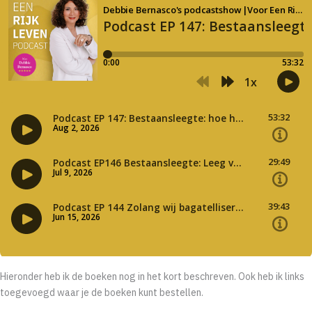
Hieronder heb ik de boeken nog in het kort beschreven. Ook heb ik links
toegevoegd waar je de boeken kunt bestellen.