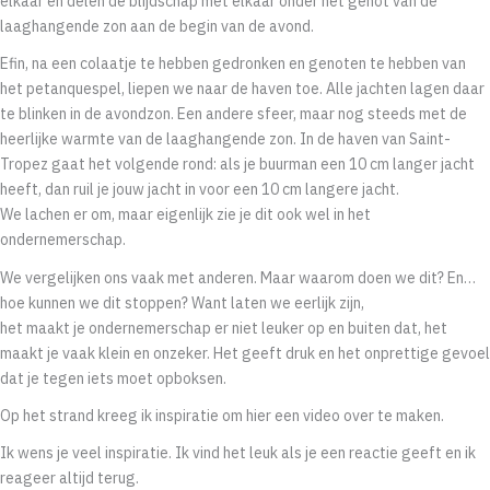
elkaar en delen de blijdschap met elkaar onder het genot van de
laaghangende zon aan de begin van de avond.
Efin, na een colaatje te hebben gedronken en genoten te hebben van
het petanquespel, liepen we naar de haven toe. Alle jachten lagen daar
te blinken in de avondzon. Een andere sfeer, maar nog steeds met de
heerlijke warmte van de laaghangende zon. In de haven van Saint-
Tropez gaat het volgende rond: als je buurman een 10 cm langer jacht
heeft, dan ruil je jouw jacht in voor een 10 cm langere jacht.
We lachen er om, maar eigenlijk zie je dit ook wel in het
ondernemerschap.
We vergelijken ons vaak met anderen. Maar waarom doen we dit? En…
hoe kunnen we dit stoppen? Want laten we eerlijk zijn,
het maakt je ondernemerschap er niet leuker op en buiten dat, het
maakt je vaak klein en onzeker. Het geeft druk en het onprettige gevoel
dat je tegen iets moet opboksen.
Op het strand kreeg ik inspiratie om hier een video over te maken.
Ik wens je veel inspiratie. Ik vind het leuk als je een reactie geeft en ik
reageer altijd terug.