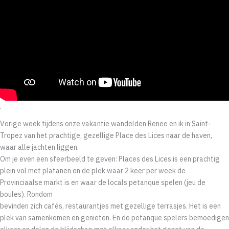
.
Vorige week tijdens onze vakantie wandelden Renee en ik in Saint-
Tropez van het prachtige, gezellige Place des Lices naar de haven,
waar alle jachten liggen.
Om je even een sfeerbeeld te geven: Places des Lices is een prachtig
plein vol met platanen en de plek waar 2 keer per week de
Provinciaalse markt is en waar de locals petanque spelen (jeu de
boules). Rondom
bevinden zich cafés, restaurantjes met gezellige terrasjes. Het is een
plek van samenkomen en genieten. En de petanque spelers bemoedigen