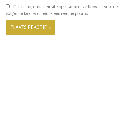
Mijn naam, e-mail en site opslaan in deze browser voor de
volgende keer wanneer ik een reactie plaats.
Ook interessant
15 juli 2026
|
RIJK LEVEN TV
Bestaansleegte: De Angst voor Tekort door Hechtingstrauma
18 juni 2026
|
RIJK LEVEN TV
,
Trauma
,
Vroegkinderlijk trauma
,
Zelfhulp
,
Zelfontwikkeling
Mag het jou beter vergaan dan je moeder?
26 mei 2026
|
Blogs
,
Generationeel trauma
,
RIJK LEVEN TV
,
Succesvol