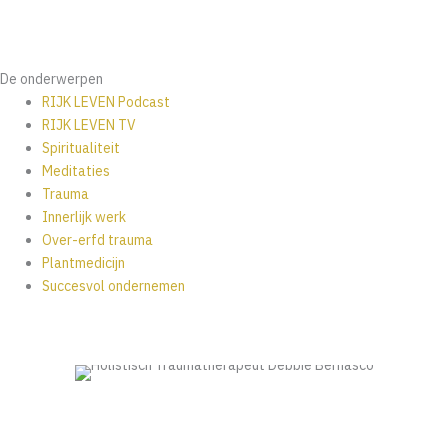
ondernemen
,
Trauma
,
Vroegkinderlijk trauma
Werkt de wet van de aantrekkingskracht voor iedereen? Mijn eerlijke
antwoord
De onderwerpen
RIJK LEVEN Podcast
RIJK LEVEN TV
Spiritualiteit
Meditaties
Trauma
Innerlijk werk
Over-erfd trauma
Plantmedicijn
Succesvol ondernemen
TERUG NAAR HET BLOG
GRATIS STRATEGIEGESPREK
met Debbie Bernasco