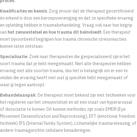
proces
:
Kwalificaties en kennis
: Zorg ervoor dat de therapeut gecertificeerd
én erkend is door een beroepsvereniging en dat ze specifieke ervaring
en opleiding hebben in traumabehandeling. Vraag ook naar hun begrip
van
het zenuwstelsel en hoe trauma dit beïnvloedt
. Een therapeut
moet bijvoorbeeld begrijpen hoe trauma chronische stressreacties
kunnen laten ontstaan.
Specialisatie
: Zoek naar therapeuten die gespecialiseerd zijn in het
soort trauma dat je hebt meegemaakt. Niet alle therapeuten hebben
ervaring met alle soorten trauma, dus het is belangrijk om er een te
vinden die ervaring heeft met wat jij specifiek hebt meegemaakt of
waar jij tegen aanloopt.
Behandelaanpak:
De therapeut moet bekend zijn met technieken voor
het reguleren van het zenuwstelsel en uit een staat van hyperarousal
of dissociatie te komen. Dit kunnen methodes zijn zoals EMDR (Eye
Movement Desensitization and Reprocessing), EFT (emotional freedom
techniek) IFS (Internal Family System), Lichamelijke traumareleasing, of
andere traumagerichte cellulaire benaderingen.