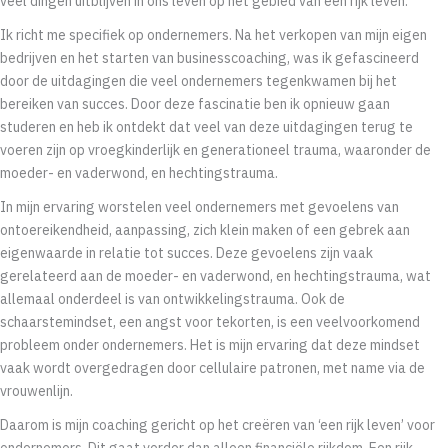
veel dingen uitblijven in ons leven op het gebied van een rijk leven.
Ik richt me specifiek op ondernemers. Na het verkopen van mijn eigen
bedrijven en het starten van businesscoaching, was ik gefascineerd
door de uitdagingen die veel ondernemers tegenkwamen bij het
bereiken van succes. Door deze fascinatie ben ik opnieuw gaan
studeren en heb ik ontdekt dat veel van deze uitdagingen terug te
voeren zijn op vroegkinderlijk en generationeel trauma, waaronder de
moeder- en vaderwond, en hechtingstrauma.
In mijn ervaring worstelen veel ondernemers met gevoelens van
ontoereikendheid, aanpassing, zich klein maken of een gebrek aan
eigenwaarde in relatie tot succes. Deze gevoelens zijn vaak
gerelateerd aan de moeder- en vaderwond, en hechtingstrauma, wat
allemaal onderdeel is van ontwikkelingstrauma. Ook de
schaarstemindset, een angst voor tekorten, is een veelvoorkomend
probleem onder ondernemers. Het is mijn ervaring dat deze mindset
vaak wordt overgedragen door cellulaire patronen, met name via de
vrouwenlijn.
Daarom is mijn coaching gericht op het creëren van ‘een rijk leven’ voor