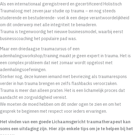
Als een internationaal geregistreerd en gecertificeerd Holistisch
Traumaloog met zeven jaar studie op trauma – en nog steeds
studerende en bestuderende- voel ik een diepe verantwoordelijkheid
om dit onderwerp met alle integriteit te benaderen.
Trauma is tegenwoordig het nieuwe businessmodel, waarbij eerst
businesscoaching het populaire pad was.
Maar een driedaagse traumacursus of een
ademhalingsworkshop/training maakt je geen expert in trauma. Het is
een complex probleem dat niet zomaar wordt opgelost met
ademhalingsoefeningen.
Sterker nog, deze kunnen iemand met bevriezing als traumarespons
verder in hun trauma brengen en zelfs flashbacks veroorzaken.
Trauma is meer dan alleen praten. Het is een lichamelijk proces dat
aandacht en zorgvuldigheid vereist.
We moeten de moed hebben om dit onder ogen te zien en om het
gesprek te beginnen met respect voor ieders ervaringen.
Het vinden van een goede Lichaamsgericht traumatherapeut kan
soms een uitdaging zijn.
Hier zijn enkele tips om je te helpen bij het